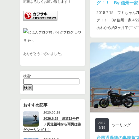
応援よろしくお願い致します！
グ！！ By 信州一家
2018.7.15 フミちゃ
グ！！ By 信州一家 4
あれから約2ヶ月半(￣▽
ありがとうございました。
検索:
おすすめ記事
2020.06.28
2020.6.28 県道12号芦
2017
ノ尻道祖神から雨男は誰
ツーリング
9/19
だツーリング！！
台風通過後の奥志賀