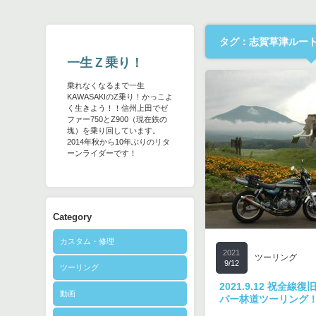
タグ：志賀草津ルー
一生Ｚ乗り！
乗れなくなるまで一生
KAWASAKIのZ乗り！かっこよ
く生きよう！！信州上田でゼ
ファー750とZ900（現在鉄の
塊）を乗り回しています。
2014年秋から10年ぶりのリタ
ーンライダーです！
Category
カスタム・修理
2021
ツーリング
9/12
ツーリング
2021.9.12 祝全
動画
パー林道ツーリング