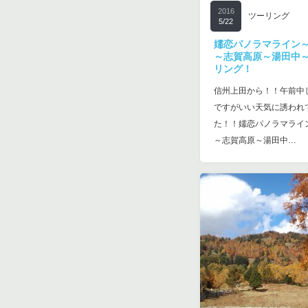
2016
ツーリング
5/22
嬬恋パノラマライン
～志賀高原～湯田中
リング！
信州上田から！！午前中
ですがいい天気に誘われ
た！！嬬恋パノラマライ
～志賀高原～湯田中…