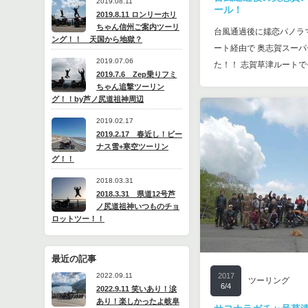
2019.08.11
ール！
2019.8.11 ロンリーホリ
ちゃん信州ご案内ツーリ
台風通過後に嬬恋パノラ
ング！！ 天国から地獄？
ート経由で 奥志賀スー
2019.07.06
た！！ 志賀草津ルートで
2019.7.6 Zep乗りフミ
ちゃん追撃ツーリン
グ！！by芦ノ尻道祖神周辺
2019.02.17
2019.2.17 春近し！ビー
ナス雪+寒空ツーリン
グ！！
2018.03.31
2018.3.31 県道12号芦
ノ尻道祖神いつものチョ
ロットツー！！
最近の記事
2022.09.11
2017
ツーリング
6/4
2022.9.11 笑いあり！涙
あり！楽しかったよ岐阜