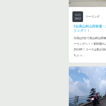
2015
ツーリング
10/12
5台高山村山田牧場・
リング！！
今回は5台で高山村山田
ーリングへ！！初対面の
ZX14R！コースは私が
ちょっ…