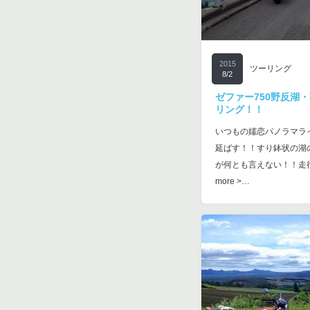
2015
ツーリング
8/2
ゼファー750野反湖
リング！！
いつもの嬬恋パノラマラ
延ばす！！すり鉢状の湖
が何とも言えない！！走行
more >…