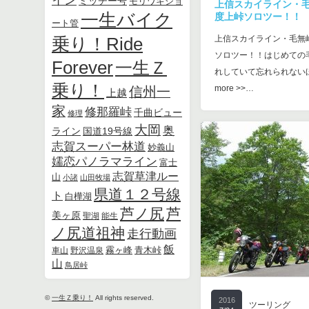
ミッチー号
モリワキショ
上信スカイライン・
一生バイク
度上峠ソロツー！！
ート管
乗り！Ride
上信スカイライン・毛無
ソロツー！！はじめての
Forever
一生Ｚ
れしていて忘れられな
乗り！
more >>…
信州一
上越
家
修那羅峠
千曲ビュー
修理
大岡
奥
ライン
国道19号線
志賀スーパー林道
妙義山
嬬恋パノラマライン
富士
志賀草津ルー
山
小諸
山田牧場
県道１２号線
ト
白樺湖
芦ノ尻
芦
美ヶ原
聖湖
能生
ノ尻道祖神
走行動画
飯
霧ヶ峰
青木峠
車山
野沢温泉
山
鳥居峠
©
一生Ｚ乗り！
All rights reserved.
2016
ツーリング