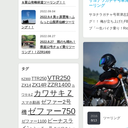
サヨナラガチャ号草
＆富山有峰林道ツーリング！！
ーリング
2022.09.04
サヨナラガチャ号草津志
2022.9.4 美ヶ原雲海～ふ
グ！！ 俺が立ち上げたF
らっと山梨昇仙峡ツーリ
ング！！
プ「一生バイク乗り！Ride 
2022.08.27
2022.8.27 雨のち晴れ！
県道12号チョイ乗りツー
リング！！ZZR1400
タグ
VTR250
TTR250
KZ900
ZZR1400
ZX14R
ZX14
カ
カワサキＺ
ワサキZ
ゼファー2号
スマホ動画
ゼファー750
機
2016
ツーリング
ビーナスラ
8/13
ゼファー1100
イン