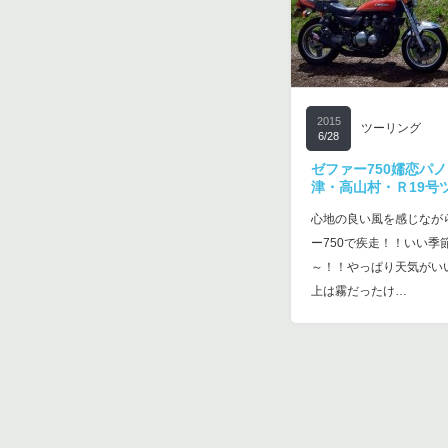
2015
ツーリング
6/28
ゼファー750嬬恋パ
津・高山村・Ｒ19号
心地の良い風を感じなが
ー750で疾走！！いい季
～！！やっぱり天気がい
上は霧だったけ…