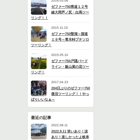
2016.03.06
ゼファー750県道１２号
線大岡芦ノ尻・白馬ツー
リング！！
2015.11.15
ゼファー750聖湖～国道
１９号～青木峠プチソロ
ツーリング！
2015.05.10
ゼファー750戸隠バード
ライン・飯山菜の花ツー
リング！
2017.04.23
204日ぶりのゼファー750
復活ツーリング！！やっ
ぱりいいなぁ～
最近の記事
2022.09.11
2022.9.11 笑いあり！涙
あり！楽しかったよ岐阜