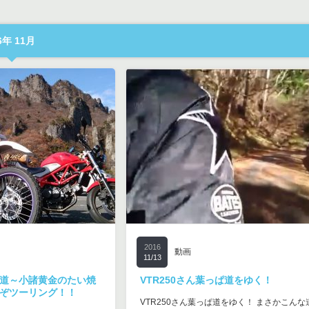
年 11月
2016
動画
11/13
道～小諸黄金のたい焼
VTR250さん葉っぱ道をゆく！
ぞツーリング！！
VTR250さん葉っぱ道をゆく！ まさかこんな