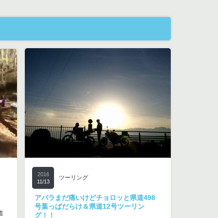
2016
ツーリング
11/13
アバラまだ痛いけどチョロッと県道498
号葉っぱだらけ＆県道12号ツーリン
道
グ！！