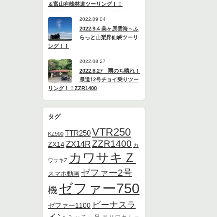
＆富山有峰林道ツーリング！！
2022.09.04
2022.9.4 美ヶ原雲海～ふ
らっと山梨昇仙峡ツーリ
ング！！
2022.08.27
2022.8.27 雨のち晴れ！
県道12号チョイ乗りツー
リング！！ZZR1400
タグ
VTR250
TTR250
KZ900
ZZR1400
ZX14R
ZX14
カ
カワサキＺ
ワサキZ
ゼファー2号
スマホ動画
ゼファー750
機
ビーナスラ
ゼファー1100
イン