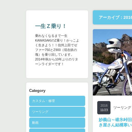
アーカイブ：2016
一生Ｚ乗り！
乗れなくなるまで一生
KAWASAKIのZ乗り！かっこよ
く生きよう！！信州上田でゼ
ファー750とZ900（現在鉄の
塊）を乗り回しています。
2014年秋から10年ぶりのリタ
ーンライダーです！
Category
カスタム・修理
2016
ツーリング
11/23
ツーリング
妙義山～碓氷峠旧
動画
き屋さん結構寒い