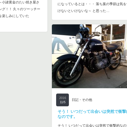
～小諸黄金のたい焼き屋さ
になっているとは・・・ 落ち葉の季節は気を
ング！！ 久々のツーッチー
けないといけないな～ と思った…
を楽しみにしていた
2016
日記・その他
11/5
そう！ いつだって出会いは突然で衝撃
なのです。
そう！ いつだって出会いは突然で衝撃的なの