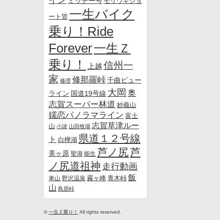
ミッチー号
モリワキショ
一生バイク
ート管
乗り！Ride
Forever
一生Ｚ
乗り！
信州一
上越
家
修那羅峠
千曲ビュー
修理
大岡
奥
ライン
国道19号線
志賀スーパー林道
妙義山
嬬恋パノラマライン
富士
志賀草津ルー
山
小諸
山田牧場
県道１２号線
ト
白樺湖
芦ノ尻
芦
美ヶ原
聖湖
能生
ノ尻道祖神
走行動画
飯
霧ヶ峰
青木峠
車山
野沢温泉
山
鳥居峠
©
一生Ｚ乗り！
All rights reserved.