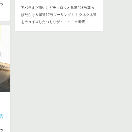
つ
アバラまだ痛いけどチョロッと県道498号葉っ
ぱだらけ＆県道12号ツーリング！！ クネクネ道
をチョイスしたつもりが・・・ この時期…
的
で