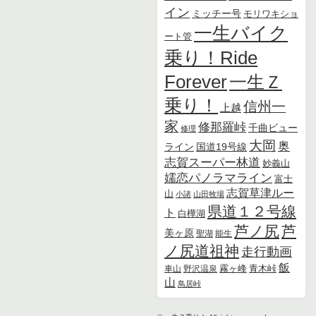
イン
ミッチー号
モリワキショ
一生バイク
ート管
乗り！Ride
Forever
一生Ｚ
乗り！
信州一
上越
家
修那羅峠
千曲ビュー
修理
大岡
奥
ライン
国道19号線
志賀スーパー林道
妙義山
嬬恋パノラマライン
富士
志賀草津ルー
山
小諸
山田牧場
県道１２号線
ト
白樺湖
芦ノ尻
芦
美ヶ原
聖湖
能生
ノ尻道祖神
走行動画
飯
霧ヶ峰
青木峠
車山
野沢温泉
山
鳥居峠