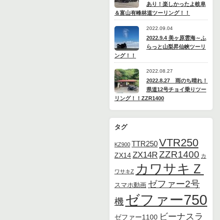
あり！楽しかったよ岐阜
＆富山有峰林道ツーリング！！
2022.09.04
2022.9.4 美ヶ原雲海～ふ
らっと山梨昇仙峡ツーリ
ング！！
2022.08.27
2022.8.27 雨のち晴れ！
県道12号チョイ乗りツー
リング！！ZZR1400
タグ
VTR250
TTR250
KZ900
ZZR1400
ZX14R
ZX14
カ
カワサキＺ
ワサキZ
ゼファー2号
スマホ動画
ゼファー750
機
ビーナスラ
ゼファー1100