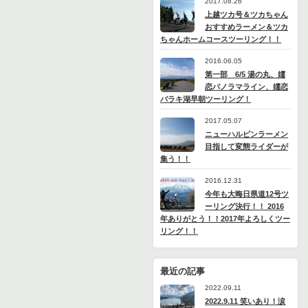
2017.08.26
上越ツカ号＆ツカちゃん
おすすめラーメン＆ツカ
ちゃんホームコースツーリング！！
2016.06.05
第一部 6/5 湯の丸、嬬
恋パノラマライン、嬬恋
バラキ湖早朝ツーリング！
2017.05.07
ニューハルピンラーメン
目指して変態ライダーが
集う！！
2016.12.31
今年も大晦日県道12号ツ
ーリング決行！！ 2016
年ありがとう！！2017年よろしくツー
リング！！
最近の記事
2022.09.11
2022.9.11 笑いあり！涙