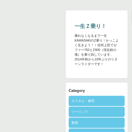
一生Ｚ乗り！
乗れなくなるまで一生
KAWASAKIのZ乗り！かっこよ
く生きよう！！信州上田でゼ
ファー750とZ900（現在鉄の
塊）を乗り回しています。
2014年秋から10年ぶりのリタ
ーンライダーです！
Category
カスタム・修理
ツーリング
動画