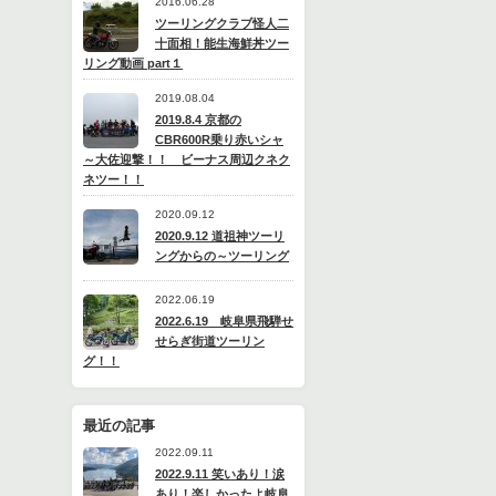
2016.06.28
ツーリングクラブ怪人二
十面相！能生海鮮丼ツー
リング動画 part１
2019.08.04
2019.8.4 京都の
CBR600R乗り赤いシャ
～大佐迎撃！！ ビーナス周辺クネク
ネツー！！
2020.09.12
2020.9.12 道祖神ツーリ
ングからの～ツーリング
2022.06.19
2022.6.19 岐阜県飛騨せ
せらぎ街道ツーリン
グ！！
最近の記事
2022.09.11
2022.9.11 笑いあり！涙
あり！楽しかったよ岐阜