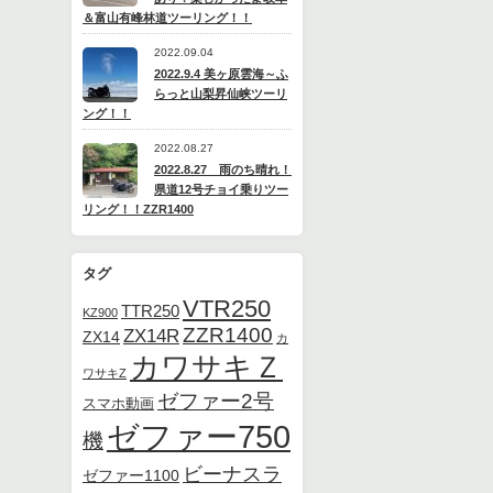
＆富山有峰林道ツーリング！！
2022.09.04
2022.9.4 美ヶ原雲海～ふ
らっと山梨昇仙峡ツーリ
ング！！
2022.08.27
2022.8.27 雨のち晴れ！
県道12号チョイ乗りツー
リング！！ZZR1400
タグ
VTR250
TTR250
KZ900
ZZR1400
ZX14R
ZX14
カ
カワサキＺ
ワサキZ
ゼファー2号
スマホ動画
ゼファー750
機
ビーナスラ
ゼファー1100