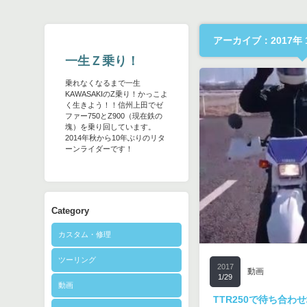
アーカイブ：2017年 
一生Ｚ乗り！
乗れなくなるまで一生
KAWASAKIのZ乗り！かっこよ
く生きよう！！信州上田でゼ
ファー750とZ900（現在鉄の
塊）を乗り回しています。
2014年秋から10年ぶりのリタ
ーンライダーです！
Category
カスタム・修理
ツーリング
2017
動画
1/29
動画
TTR250で待ち合わ