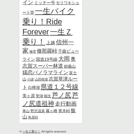
イン
ミッチー号
モリワキショ
一生バイク
ート管
乗り！Ride
Forever
一生Ｚ
乗り！
信州一
上越
家
修那羅峠
千曲ビュー
修理
大岡
奥
ライン
国道19号線
志賀スーパー林道
妙義山
嬬恋パノラマライン
富士
志賀草津ルー
山
小諸
山田牧場
県道１２号線
ト
白樺湖
芦ノ尻
芦
美ヶ原
聖湖
能生
ノ尻道祖神
走行動画
飯
霧ヶ峰
青木峠
車山
野沢温泉
山
鳥居峠
©
一生Ｚ乗り！
All rights reserved.